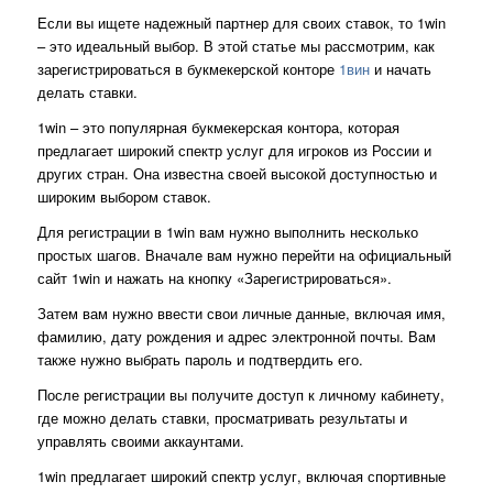
Если вы ищете надежный партнер для своих ставок, то 1win
– это идеальный выбор. В этой статье мы рассмотрим, как
зарегистрироваться в букмекерской конторе
1вин
и начать
делать ставки.
1win – это популярная букмекерская контора, которая
предлагает широкий спектр услуг для игроков из России и
других стран. Она известна своей высокой доступностью и
широким выбором ставок.
Для регистрации в 1win вам нужно выполнить несколько
простых шагов. Вначале вам нужно перейти на официальный
сайт 1win и нажать на кнопку «Зарегистрироваться».
Затем вам нужно ввести свои личные данные, включая имя,
фамилию, дату рождения и адрес электронной почты. Вам
также нужно выбрать пароль и подтвердить его.
После регистрации вы получите доступ к личному кабинету,
где можно делать ставки, просматривать результаты и
управлять своими аккаунтами.
1win предлагает широкий спектр услуг, включая спортивные