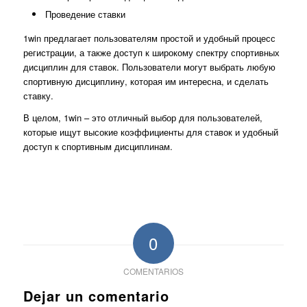
Проведение ставки
1win предлагает пользователям простой и удобный процесс
регистрации, а также доступ к широкому спектру спортивных
дисциплин для ставок. Пользователи могут выбрать любую
спортивную дисциплину, которая им интересна, и сделать
ставку.
В целом, 1win – это отличный выбор для пользователей,
которые ищут высокие коэффициенты для ставок и удобный
доступ к спортивным дисциплинам.
0
COMENTARIOS
Dejar un comentario