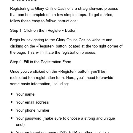
Registering at Glory Online Casino is a straightforward process
that can be completed in a few simple steps. To get started,
follow these easy-to-follow instructions:
Step 1: Click on the «Register» Button
Begin by navigating to the Glory Online Casino website and
clicking on the «Register» button located at the top right corner of
the page. This will initiate the registration process.
Step 2: Fill in the Registration Form
Once you’ve clicked on the «Register» button, you’ll be
redirected to a registration form. Here, you’ll need to provide
some basic information, including:
Your name
Your email address
Your phone number
Your password (make sure to choose a strong and unique
one!)
Your preferred currency (USD, EUR, or other available