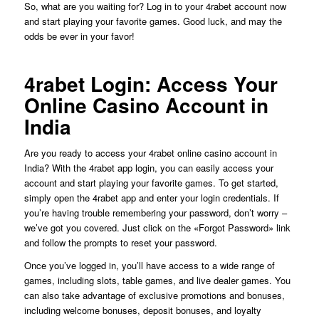
So, what are you waiting for? Log in to your 4rabet account now
and start playing your favorite games. Good luck, and may the
odds be ever in your favor!
4rabet Login: Access Your
Online Casino Account in
India
Are you ready to access your 4rabet online casino account in
India? With the 4rabet app login, you can easily access your
account and start playing your favorite games. To get started,
simply open the 4rabet app and enter your login credentials. If
you’re having trouble remembering your password, don’t worry –
we’ve got you covered. Just click on the «Forgot Password» link
and follow the prompts to reset your password.
Once you’ve logged in, you’ll have access to a wide range of
games, including slots, table games, and live dealer games. You
can also take advantage of exclusive promotions and bonuses,
including welcome bonuses, deposit bonuses, and loyalty