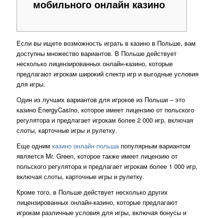
мобильного онлайн казино
Если вы ищете возможность играть в казино в Польше, вам
доступны множество вариантов. В Польше действует
несколько лицензированных онлайн-казино, которые
предлагают игрокам широкий спектр игр и выгодные условия
для игры.
Один из лучших вариантов для игроков из Польши – это
казино EnergyCasino, которое имеет лицензию от польского
регулятора и предлагает игрокам более 2 000 игр, включая
слоты, карточные игры и рулетку.
Еще одним
казино онлайн польша
популярным вариантом
является Mr. Green, которое также имеет лицензию от
польского регулятора и предлагает игрокам более 1 000 игр,
включая слоты, карточные игры и рулетку.
Кроме того, в Польше действует несколько других
лицензированных онлайн-казино, которые предлагают
игрокам различные условия для игры, включая бонусы и