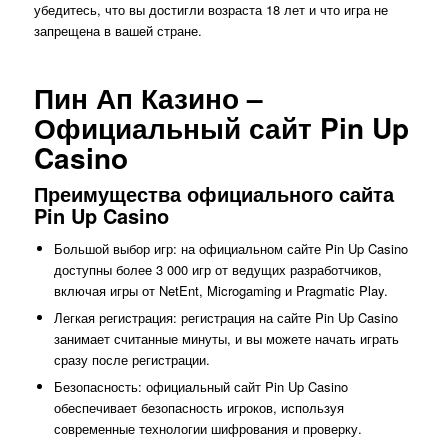
убедитесь, что вы достигли возраста 18 лет и что игра не
запрещена в вашей стране.
Пин Ап Казино –
Официальный сайт Pin Up
Casino
Преимущества официального сайта
Pin Up Casino
Большой выбор игр: на официальном сайте Pin Up Casino
доступны более 3 000 игр от ведущих разработчиков,
включая игры от NetEnt, Microgaming и Pragmatic Play.
Легкая регистрация: регистрация на сайте Pin Up Casino
занимает считанные минуты, и вы можете начать играть
сразу после регистрации.
Безопасность: официальный сайт Pin Up Casino
обеспечивает безопасность игроков, используя
современные технологии шифрования и проверку.