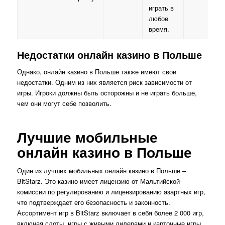
играть в
любое
время.
Недостатки онлайн казино в Польше
Однако, онлайн казино в Польше также имеют свои
недостатки. Одним из них является риск зависимости от
игры. Игроки должны быть осторожны и не играть больше,
чем они могут себе позволить.
Лучшие мобильные
онлайн казино в Польше
Один из лучших мобильных онлайн казино в Польше –
BitStarz. Это казино имеет лицензию от Мальтийской
комиссии по регулированию и лицензированию азартных игр,
что подтверждает его безопасность и законность.
Ассортимент игр в BitStarz включает в себя более 2 000 игр,
включая слоты, игры с живыми дилерами и карточные игры.