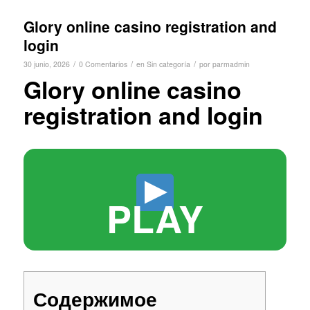
Glory online casino registration and
login
/
/
/
30 junio, 2026
0 Comentarios
en
Sin categoría
por
parmadmin
Glory online casino
registration and login
PLAY
Содержимое