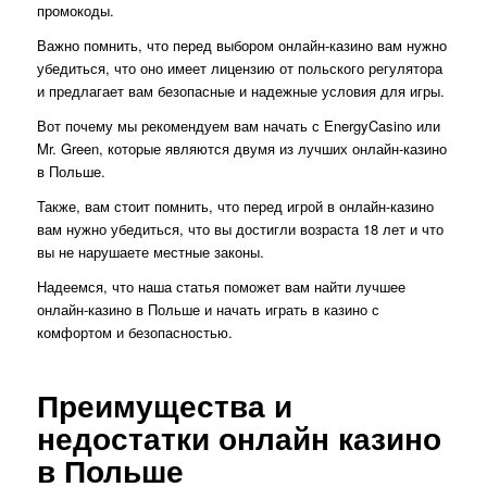
промокоды.
Важно помнить, что перед выбором онлайн-казино вам нужно
убедиться, что оно имеет лицензию от польского регулятора
и предлагает вам безопасные и надежные условия для игры.
Вот почему мы рекомендуем вам начать с EnergyCasino или
Mr. Green, которые являются двумя из лучших онлайн-казино
в Польше.
Также, вам стоит помнить, что перед игрой в онлайн-казино
вам нужно убедиться, что вы достигли возраста 18 лет и что
вы не нарушаете местные законы.
Надеемся, что наша статья поможет вам найти лучшее
онлайн-казино в Польше и начать играть в казино с
комфортом и безопасностью.
Преимущества и
недостатки онлайн казино
в Польше