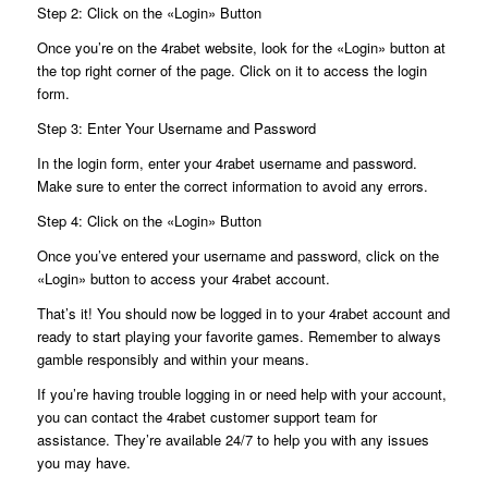
Step 2: Click on the «Login» Button
Once you’re on the 4rabet website, look for the «Login» button at
the top right corner of the page. Click on it to access the login
form.
Step 3: Enter Your Username and Password
In the login form, enter your 4rabet username and password.
Make sure to enter the correct information to avoid any errors.
Step 4: Click on the «Login» Button
Once you’ve entered your username and password, click on the
«Login» button to access your 4rabet account.
That’s it! You should now be logged in to your 4rabet account and
ready to start playing your favorite games. Remember to always
gamble responsibly and within your means.
If you’re having trouble logging in or need help with your account,
you can contact the 4rabet customer support team for
assistance. They’re available 24/7 to help you with any issues
you may have.