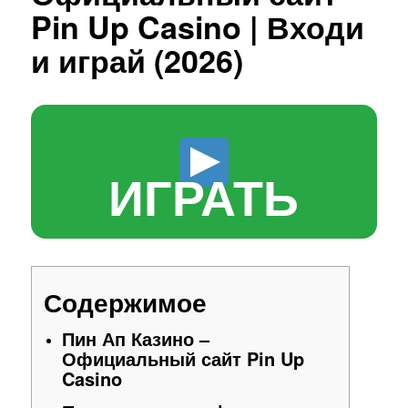
Pin Up Casino | Входи
и играй (2026)
ИГРАТЬ
Содержимое
Пин Ап Казино –
Официальный сайт Pin Up
Casino