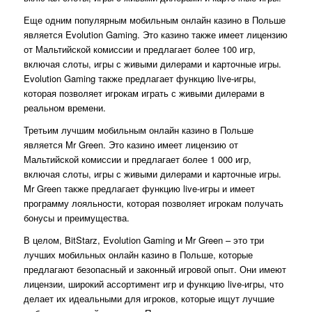
Еще одним популярным мобильным онлайн казино в Польше
является Evolution Gaming. Это казино также имеет лицензию
от Мальтийской комиссии и предлагает более 100 игр,
включая слоты, игры с живыми дилерами и карточные игры.
Evolution Gaming также предлагает функцию live-игры,
которая позволяет игрокам играть с живыми дилерами в
реальном времени.
Третьим лучшим мобильным онлайн казино в Польше
является Mr Green. Это казино имеет лицензию от
Мальтийской комиссии и предлагает более 1 000 игр,
включая слоты, игры с живыми дилерами и карточные игры.
Mr Green также предлагает функцию live-игры и имеет
программу лояльности, которая позволяет игрокам получать
бонусы и преимущества.
В целом, BitStarz, Evolution Gaming и Mr Green – это три
лучших мобильных онлайн казино в Польше, которые
предлагают безопасный и законный игровой опыт. Они имеют
лицензии, широкий ассортимент игр и функцию live-игры, что
делает их идеальными для игроков, которые ищут лучшие