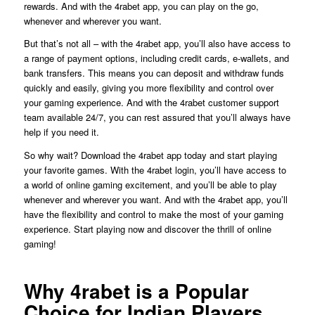
rewards. And with the 4rabet app, you can play on the go,
whenever and wherever you want.
But that’s not all – with the 4rabet app, you’ll also have access to
a range of payment options, including credit cards, e-wallets, and
bank transfers. This means you can deposit and withdraw funds
quickly and easily, giving you more flexibility and control over
your gaming experience. And with the 4rabet customer support
team available 24/7, you can rest assured that you’ll always have
help if you need it.
So why wait? Download the 4rabet app today and start playing
your favorite games. With the 4rabet login, you’ll have access to
a world of online gaming excitement, and you’ll be able to play
whenever and wherever you want. And with the 4rabet app, you’ll
have the flexibility and control to make the most of your gaming
experience. Start playing now and discover the thrill of online
gaming!
Why 4rabet is a Popular
Choice for Indian Players