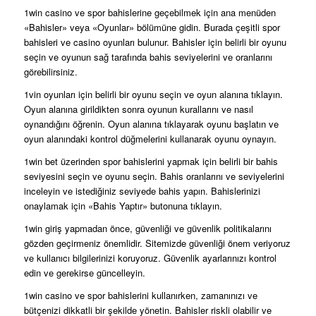
1win casino ve spor bahislerine geçebilmek için ana menüden
«Bahisler» veya «Oyunlar» bölümüne gidin. Burada çeşitli spor
bahisleri ve casino oyunları bulunur. Bahisler için belirli bir oyunu
seçin ve oyunun sağ tarafında bahis seviyelerini ve oranlarını
görebilirsiniz.
1vin oyunları için belirli bir oyunu seçin ve oyun alanına tıklayın.
Oyun alanına girildikten sonra oyunun kurallarını ve nasıl
oynandığını öğrenin. Oyun alanına tıklayarak oyunu başlatın ve
oyun alanındaki kontrol düğmelerini kullanarak oyunu oynayın.
1win bet üzerinden spor bahislerini yapmak için belirli bir bahis
seviyesini seçin ve oyunu seçin. Bahis oranlarını ve seviyelerini
inceleyin ve istediğiniz seviyede bahis yapın. Bahislerinizi
onaylamak için «Bahis Yaptır» butonuna tıklayın.
1win giriş yapmadan önce, güvenliği ve güvenlik politikalarını
gözden geçirmeniz önemlidir. Sitemizde güvenliği önem veriyoruz
ve kullanıcı bilgilerinizi koruyoruz. Güvenlik ayarlarınızı kontrol
edin ve gerekirse güncelleyin.
1win casino ve spor bahislerini kullanırken, zamanınızı ve
bütçenizi dikkatli bir şekilde yönetin. Bahisler riskli olabilir ve