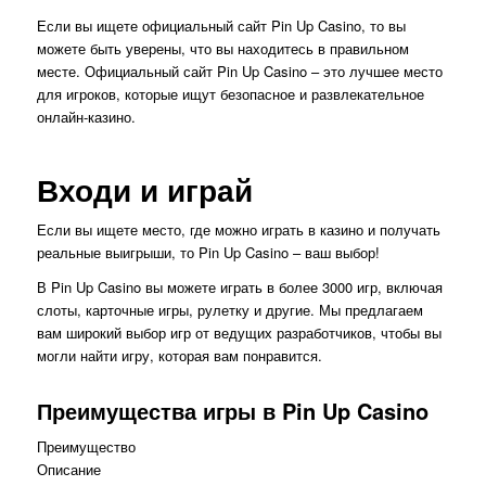
Если вы ищете официальный сайт Pin Up Casino, то вы
можете быть уверены, что вы находитесь в правильном
месте. Официальный сайт Pin Up Casino – это лучшее место
для игроков, которые ищут безопасное и развлекательное
онлайн-казино.
Входи и играй
Если вы ищете место, где можно играть в казино и получать
реальные выигрыши, то Pin Up Casino – ваш выбор!
В Pin Up Casino вы можете играть в более 3000 игр, включая
слоты, карточные игры, рулетку и другие. Мы предлагаем
вам широкий выбор игр от ведущих разработчиков, чтобы вы
могли найти игру, которая вам понравится.
Преимущества игры в Pin Up Casino
Преимущество
Описание