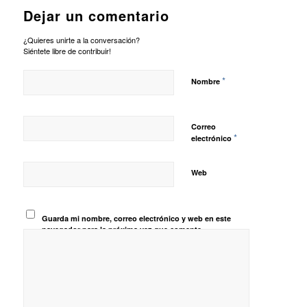
Dejar un comentario
¿Quieres unirte a la conversación?
Siéntete libre de contribuir!
*
Nombre
Correo
*
electrónico
Web
Guarda mi nombre, correo electrónico y web en este
navegador para la próxima vez que comente.