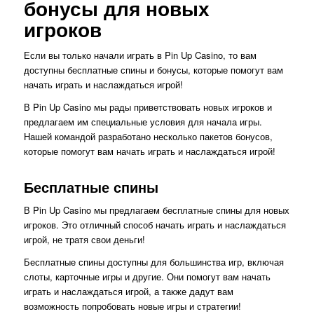
бонусы для новых
игроков
Если вы только начали играть в Pin Up Casino, то вам
доступны бесплатные спины и бонусы, которые помогут вам
начать играть и наслаждаться игрой!
В Pin Up Casino мы рады приветствовать новых игроков и
предлагаем им специальные условия для начала игры.
Нашей командой разработано несколько пакетов бонусов,
которые помогут вам начать играть и наслаждаться игрой!
Бесплатные спины
В Pin Up Casino мы предлагаем бесплатные спины для новых
игроков. Это отличный способ начать играть и наслаждаться
игрой, не тратя свои деньги!
Бесплатные спины доступны для большинства игр, включая
слоты, карточные игры и другие. Они помогут вам начать
играть и наслаждаться игрой, а также дадут вам
возможность попробовать новые игры и стратегии!