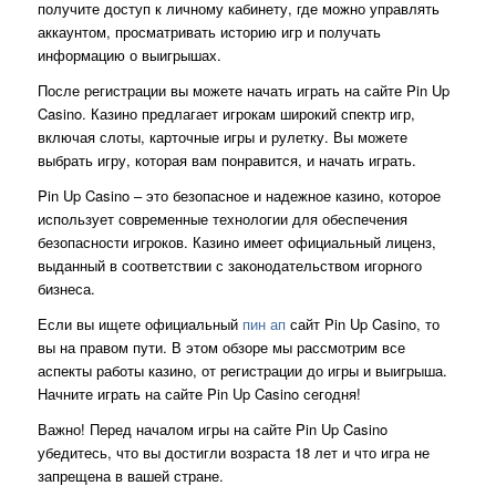
получите доступ к личному кабинету, где можно управлять
аккаунтом, просматривать историю игр и получать
информацию о выигрышах.
После регистрации вы можете начать играть на сайте Pin Up
Casino. Казино предлагает игрокам широкий спектр игр,
включая слоты, карточные игры и рулетку. Вы можете
выбрать игру, которая вам понравится, и начать играть.
Pin Up Casino – это безопасное и надежное казино, которое
использует современные технологии для обеспечения
безопасности игроков. Казино имеет официальный лиценз,
выданный в соответствии с законодательством игорного
бизнеса.
Если вы ищете официальный
пин ап
сайт Pin Up Casino, то
вы на правом пути. В этом обзоре мы рассмотрим все
аспекты работы казино, от регистрации до игры и выигрыша.
Начните играть на сайте Pin Up Casino сегодня!
Важно! Перед началом игры на сайте Pin Up Casino
убедитесь, что вы достигли возраста 18 лет и что игра не
запрещена в вашей стране.