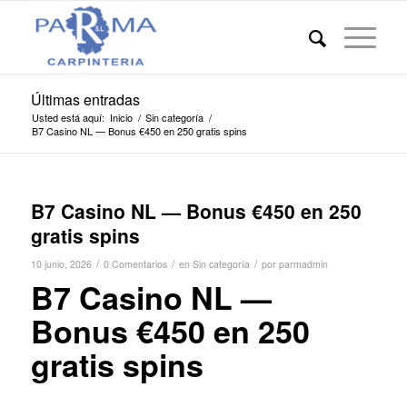
Últimas entradas
Usted está aquí:
Inicio
/
Sin categoría
/
B7 Casino NL — Bonus €450 en 250 gratis spins
B7 Casino NL — Bonus €450 en 250
gratis spins
/
/
/
10 junio, 2026
0 Comentarios
en
Sin categoría
por
parmadmin
B7 Casino NL —
Bonus €450 en 250
gratis spins