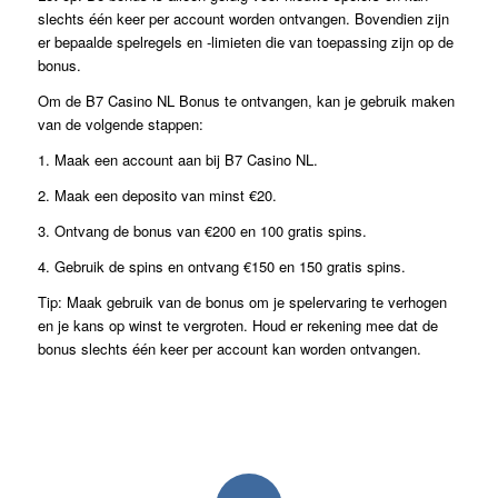
slechts één keer per account worden ontvangen. Bovendien zijn
er bepaalde spelregels en -limieten die van toepassing zijn op de
bonus.
Om de B7 Casino NL Bonus te ontvangen, kan je gebruik maken
van de volgende stappen:
1. Maak een account aan bij B7 Casino NL.
2. Maak een deposito van minst €20.
3. Ontvang de bonus van €200 en 100 gratis spins.
4. Gebruik de spins en ontvang €150 en 150 gratis spins.
Tip: Maak gebruik van de bonus om je spelervaring te verhogen
en je kans op winst te vergroten. Houd er rekening mee dat de
bonus slechts één keer per account kan worden ontvangen.