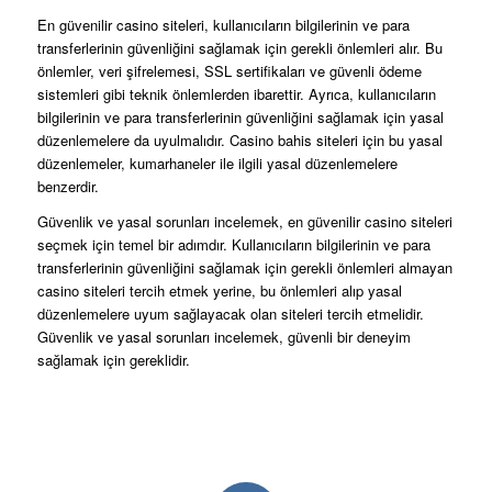
En güvenilir casino siteleri, kullanıcıların bilgilerinin ve para
transferlerinin güvenliğini sağlamak için gerekli önlemleri alır. Bu
önlemler, veri şifrelemesi, SSL sertifikaları ve güvenli ödeme
sistemleri gibi teknik önlemlerden ibarettir. Ayrıca, kullanıcıların
bilgilerinin ve para transferlerinin güvenliğini sağlamak için yasal
düzenlemelere da uyulmalıdır. Casino bahis siteleri için bu yasal
düzenlemeler, kumarhaneler ile ilgili yasal düzenlemelere
benzerdir.
Güvenlik ve yasal sorunları incelemek, en güvenilir casino siteleri
seçmek için temel bir adımdır. Kullanıcıların bilgilerinin ve para
transferlerinin güvenliğini sağlamak için gerekli önlemleri almayan
casino siteleri tercih etmek yerine, bu önlemleri alıp yasal
düzenlemelere uyum sağlayacak olan siteleri tercih etmelidir.
Güvenlik ve yasal sorunları incelemek, güvenli bir deneyim
sağlamak için gereklidir.