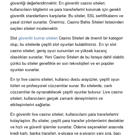
güvenliği değerlendirmektir. En güvenilir casino siteleri,
kullanıcıların bilgilerini ve para transferlerini korumak için gerekli
güvenlik standartlarını karşılarlar. Bu siteler, SSL sertifikalarını ve
yasal izinleri sunarlar. Önerimiz, Casino Bahis Siteleri listesinden
seçilen siteleri incelemektir.
Slot
güvenilir kumar siteleri
Casino Siteleri de önemli bir kategori
olup, bu sitelerde çeşitli slot oyunları bulabilirsiniz. En iyi slot
casino siteleri, geniş oyun sunumları ve yüksek kazanç
olasılıkları sunarlar. Yeni Casino Siteleri de bu listeye dahil olabilir,
çünkü bu siteler genellikle en son teknolojileri ve en popüler
oyunları sunarlar.
En iyi live casino siteleri, kullanıcı dostu arayüzler, çeşitli oyun
türleri ve profesyonel cüzzamlılar sunar. Bu sitelerde, canlı
cüzzamlılar ile oynanabilecek çeşitli oyunlar bulunur. Live casino
siteleri, kullanıcıların gerçek zamanlı deneyimlerini ve
etkileşimlerini sağlarlar.
En güvenilir live casino siteleri, kullanıcıların para transferlerini
kolaylaştırır. Bu siteler, çeşitli para transfer yöntemlerini destekler
ve hızlı ve güvenli işlemler sunarlar. Ödeme seçenekleri arasında
kredi kartı, banka transferi, e-piyasa ve e-piyanın yanı sıra, bazı