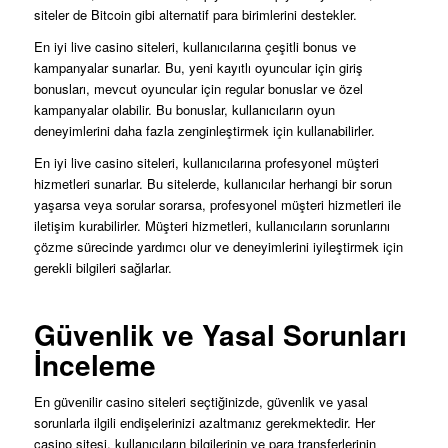
siteler de Bitcoin gibi alternatif para birimlerini destekler.
En iyi live casino siteleri, kullanıcılarına çeşitli bonus ve
kampanyalar sunarlar. Bu, yeni kayıtlı oyuncular için giriş
bonusları, mevcut oyuncular için regular bonuslar ve özel
kampanyalar olabilir. Bu bonuslar, kullanıcıların oyun
deneyimlerini daha fazla zenginleştirmek için kullanabilirler.
En iyi live casino siteleri, kullanıcılarına profesyonel müşteri
hizmetleri sunarlar. Bu sitelerde, kullanıcılar herhangi bir sorun
yaşarsa veya sorular sorarsa, profesyonel müşteri hizmetleri ile
iletişim kurabilirler. Müşteri hizmetleri, kullanıcıların sorunlarını
çözme sürecinde yardımcı olur ve deneyimlerini iyileştirmek için
gerekli bilgileri sağlarlar.
Güvenlik ve Yasal Sorunları
İnceleme
En güvenilir casino siteleri seçtiğinizde, güvenlik ve yasal
sorunlarla ilgili endişelerinizi azaltmanız gerekmektedir. Her
casino sitesi, kullanıcıların bilgilerinin ve para transferlerinin