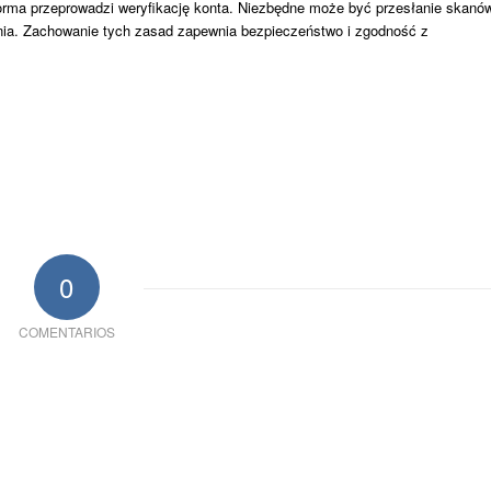
orma przeprowadzi weryfikację konta. Niezbędne może być przesłanie skanó
ia. Zachowanie tych zasad zapewnia bezpieczeństwo i zgodność z
0
COMENTARIOS