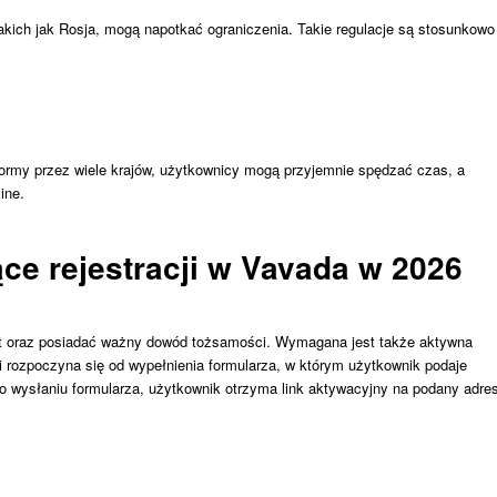
akich jak Rosja, mogą napotkać ograniczenia. Takie regulacje są stosunkowo
formy przez wiele krajów, użytkownicy mogą przyjemnie spędzać czas, a
ine.
ce rejestracji w Vavada w 2026
lat oraz posiadać ważny dowód tożsamości. Wymagana jest także aktywna
i rozpoczyna się od wypełnienia formularza, w którym użytkownik podaje
Po wysłaniu formularza, użytkownik otrzyma link aktywacyjny na podany adre