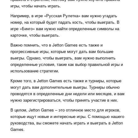
игры, чтобы начать играть.
Например, в игре «Русская Рулетка» вам нужно угадать
номер, на который будет падать кость, чтобы выиграть. В
игре «Бинго» вам нужно найти определенные символы на
карточке, чтобы выиграть.
Важно помнить, что в Jetton Games есть также и
прогрессивные игры, которые могут дать вам большие
выигры. Однако, чтобы выиграть, вам нужно выполнить
определенные условия, такие как выбор правильной игры и
использование стратегии.
Кроме того, в Jetton Games есть также и турниры, которые
могут дать вам дополнительные выигры. Турниры обычно
проводятся в определенные дни недели или месяцев, и вам
нужно зарегистрироваться, чтобы принять участие в них.
В целом, Jetton Games – это отличное место для игроков,
которые ищут новые и интересные игры. С помощью нашего
руководства, вы сможете начать играть и выиграть в Jetton
Games.