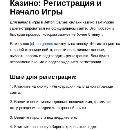
Казино: Регистрация и
Начало Игры
Для начала игры в Jetton Games онлайн казино вам нужно
зарегистрироваться на официальном сайте. Это простой и
быстрый процесс, который займет не более 5 минут.
Вам нужно
jet ton games
кликнуть на кнопку «Регистрация» на
главной странице сайта, ввести свои личные данные,
выбрать пароль и подтвердить регистрацию. Вам будет
отправлено письмо с подтверждением регистрации.
Шаги для регистрации:
1. Кликните на кнопку «Регистрация» на главной странице
сайта.
2. Введите свои личные данные, включая имя, фамилию,
дату рождения и адрес электронной почты.
3. Введите пароль и подтвердите его.
4. Кликните на кнопку «Зарегистрироваться» для