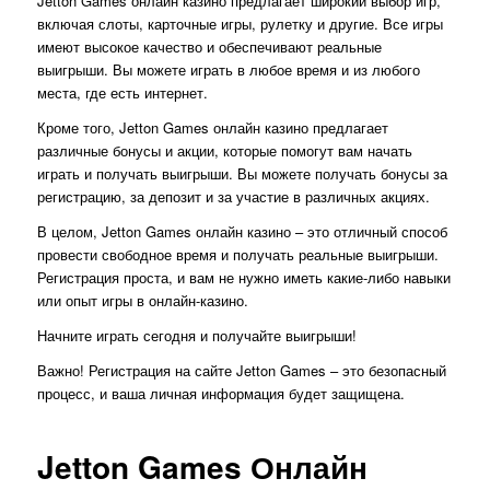
Jetton Games онлайн казино предлагает широкий выбор игр,
включая слоты, карточные игры, рулетку и другие. Все игры
имеют высокое качество и обеспечивают реальные
выигрыши. Вы можете играть в любое время и из любого
места, где есть интернет.
Кроме того, Jetton Games онлайн казино предлагает
различные бонусы и акции, которые помогут вам начать
играть и получать выигрыши. Вы можете получать бонусы за
регистрацию, за депозит и за участие в различных акциях.
В целом, Jetton Games онлайн казино – это отличный способ
провести свободное время и получать реальные выигрыши.
Регистрация проста, и вам не нужно иметь какие-либо навыки
или опыт игры в онлайн-казино.
Начните играть сегодня и получайте выигрыши!
Важно! Регистрация на сайте Jetton Games – это безопасный
процесс, и ваша личная информация будет защищена.
Jetton Games Онлайн