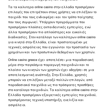
Τα τα καλυτερα online casino στην ελλαδα προσφέρουν
επιλογές που επιτρέπουν στους χρήστες να επιλέξουν το
παιχνίδι που τους ενδιαφέρει και τον τρόπο παίχτησης
που τους συμφωνεί. Υπάρχουν προγράμματα που
προσφέρουν πλούσιες εκπαιδευτικές εμπειρίες, ενώ
άλλα προσφέρουν πιο απλούστερες και ευκολιές
διαδικασίες. Στον κατάλογο των καλύτερων online casino
για κινητά στην Ελλάδα, είναι προστατευμένοι με
τεχνικές ασφάλειας που εγγυώνται την προστασία των
χρημάτων και των προσωπικών δεδομένων των χρηστών.
Online casino greece έχει αποτελέσει μια παραδοσιακή
μέρα στην παγκόσμια παραγωγή παιχνιδιών και το
πλαίσιο των κινητών των χρηστών έχει οδηγήσει σε μια
αποτελεσματική ανάπτυξη. Στην Ελλάδα, χρηστές
μπορούν να επιλέξουν μεταξύ πολλών επιλογών, από
παραδοσιακά παιχνίδια ως πιο πρόσφατες προσθήκες
στο κατάλογο παιχνιδιών. Τα καλύτερα online casino στην
Ελλάδα προσφέρουν εξαιρετικές εμπειρίες παιχνιδιού,
προσφέροντας τεχνική υποστήριξη, ευελιξία και
ασφάλεια.