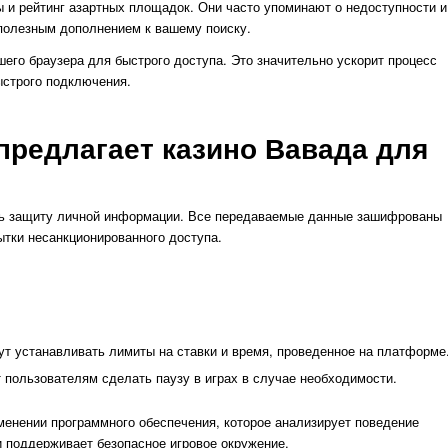
 и рейтинг азартных площадок. Они часто упоминают о недоступности и
 полезным дополнением к вашему поиску.
его браузера для быстрого доступа. Это значительно ускорит процесс
ыстрого подключения.
предлагает казино Вавада для
ь защиту личной информации. Все передаваемые данные зашифрованы
ытки несанкционированного доступа.
ут устанавливать лимиты на ставки и время, проведенное на платформе
 пользователям сделать паузу в играх в случае необходимости.
енении программного обеспечения, которое анализирует поведение
и поддерживает безопасное игровое окружение.