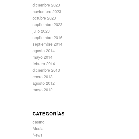
diciembre 2023
noviembre 2023
octubre 2023
septiembre 2023
julio 2023
septiembre 2016
septiembre 2014
agosto 2014
mayo 2014
febrero 2014
diciembre 2013
enero 2013
agosto 2012
mayo 2012
.
CATEGORÍAS
casino
Media
News