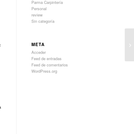
Parma Carpintería
Personal
review
Sin categoría
META
с
Ка
Acceder
Feed de entradas
Feed de comentarios
WordPress.org
а