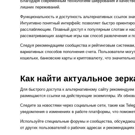
Благодаря современным технологиям шифрования и качестве
лишних переживаний.
Функциональность и доступность альтернативных ссылок зна
Интуитивно понятный интерфейс позволяет быстро ориентиров
расслабляющим. Плавный доступ к популярным слотам и нас
рассматривающих азартные игры как способ развлечения и п
Следуя рекомендациям сообщества и рейтинговым системам, 
вариативных способов пополнения счета. Пользователи могу
кошельки, банковские карты и криптовалюту, что значительн
Как найти актуальное зер
Для быстрого доступа к альтернативному сайту рекомендуем
размещаются ссылки на действующие экземпляры. Их обнов
Следите за новостями через социальные сети, такие как Tele
уведомления о изменениях в работе платформы, что поможет 
Используйте специальные форумы и сообщества, обсуждающ
от других пользователей о рабочих адресах и рекомендациях