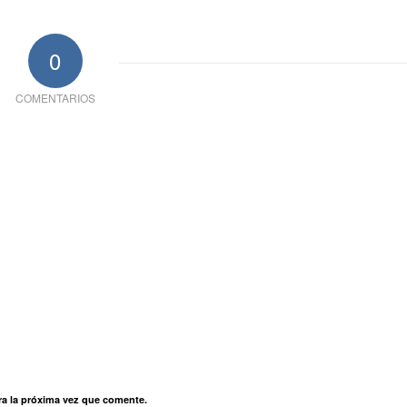
0
COMENTARIOS
ra la próxima vez que comente.