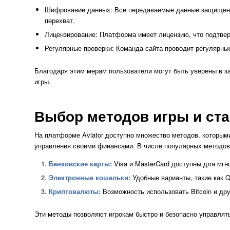
Шифрование данных: Все передаваемые данные защищен
перехват.
Лицензирование: Платформа имеет лицензию, что подтвер
Регулярные проверки: Команда сайта проводит регулярны
Благодаря этим мерам пользователи могут быть уверены в з
игры.
Выбор методов игры и ста
На платформе Aviator доступно множество методов, которым
управления своими финансами. В числе популярных методов
Банковские карты:
Visa и MasterCard доступны для мгн
Электронные кошельки:
Удобные варианты, такие как 
Криптовалюты:
Возможность использовать Bitcoin и др
Эти методы позволяют игрокам быстро и безопасно управлять