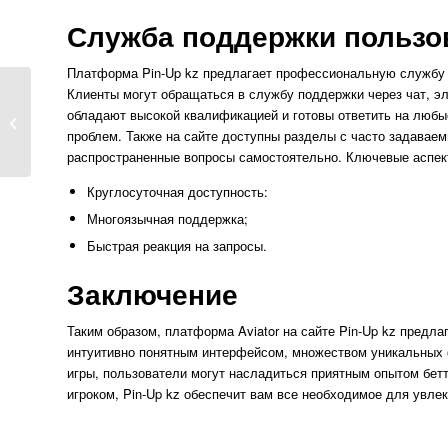
Служба поддержки пользо
Платформа Pin-Up kz предлагает профессиональную службу 
Клиенты могут обращаться в службу поддержки через чат, 
Czy zasady bonusu Mostbet są
обладают высокой квалификацией и готовы ответить на люб
dostępne w różnych językach?
проблем. Также на сайте доступны разделы с часто задавае
распространенные вопросы самостоятельно. Ключевые аспе
Круглосуточная доступность:
Многоязычная поддержка;
Быстрая реакция на запросы.
Заключение
Таким образом, платформа Aviator на сайте Pin-Up kz предла
интуитивно понятным интерфейсом, множеством уникальных 
игры, пользователи могут насладиться приятным опытом бетт
игроком, Pin-Up kz обеспечит вам все необходимое для увле