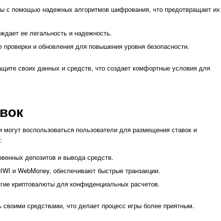
ы с помощью надежных алгоритмов шифрования, что предотвращает их
ждает ее легальность и надежность.
е проверки и обновления для повышения уровня безопасности.
ащите своих данных и средств, что создает комфортные условия для
вок
и могут воспользоваться пользователи для размещения ставок и
:
овенных депозитов и вывода средств.
QIWI и WebMoney, обеспечивают быстрые транзакции.
угие криптовалюты для конфиденциальных расчетов.
 своими средствами, что делает процесс игры более приятным.