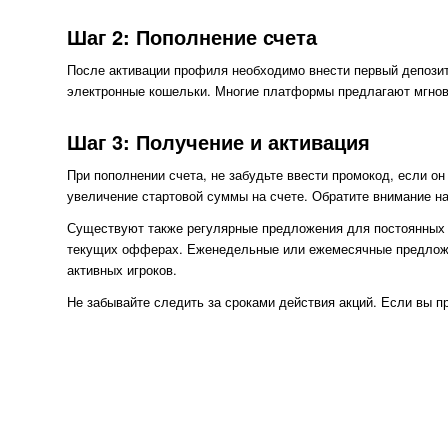
Шаг 2: Пополнение счета
После активации профиля необходимо внести первый депози
электронные кошельки. Многие платформы предлагают мгнове
Шаг 3: Получение и активация
При пополнении счета, не забудьте ввести промокод, если о
увеличение стартовой суммы на счете. Обратите внимание на
Существуют также регулярные предложения для постоянных п
текущих офферах. Еженедельные или ежемесячные предложе
активных игроков.
Не забывайте следить за сроками действия акций. Если вы п