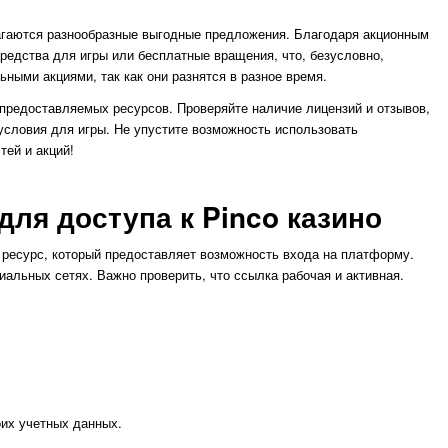
лагаются разнообразные выгодные предложения. Благодаря акционным
редства для игры или бесплатные вращения, что, безусловно,
ными акциями, так как они разнятся в разное время.
предоставляемых ресурсов. Проверяйте наличие лицензий и отзывов,
условия для игры. Не упустите возможность использовать
тей и акций!
для доступа к Pinco казино
 ресурс, который предоставляет возможность входа на платформу.
альных сетях. Важно проверить, что ссылка рабочая и активная.
оих учетных данных.