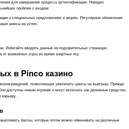
ления для завершения процесса аутентификации. Нередко
льнейших проблем с входом.
ации о специальных предложениях и акциях. Регулярные обновления
ваши шансы на успех.
и. Избегайте вводить данные на подозрительных страницах.
 от возможных угроз во время азартных игр.
ых в Pinco казино
в вознаграждений, позволяющих увеличить шансы на выигрыш. Прежде
 Они доступны новым игрокам и могут включать как денежные средства,
 карьеру.
в
накапливать баллы, которые потом можно обменивать на различные