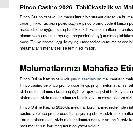
Pinco Casino 2026: Təhlükəsizlik və Mə
Pinco Casino 2026-ci ilin məhsulunun bir hissəsi olacaq və bu m
code (Пинко Казино промо код) və pinco promo code (Пинко промо
məqsədlərinə uyğun olaraq təhlükəsizdir və məlumatların məhafızəs
olacaq və bu məhsul, oyunçu məqsədlərinə uyğun olaraq təhlükə
code (Пинко промо код) ilə oyunçu məqsədlərinə müraciət edə bil
məlumatların məhafızəsi ilə təmin edilmişdir.
Məlumatlarınızı Məhafizə Et
Pinco Online Kazino 2026-da
pinco azerbaycan
məlumatların məhaf
Pinco casino və pinco promo code ilə qarşılıqlı, məlumatlarınizi t
sizin məlumatlarınızı korumaq üçün bir qoymaq kimi funksiyalara 
sistemaları, sizin məlumatlarınızı təhlükəsiz kəndləyə bilər və sizi
Pinco Online Kazino 2026-da məlumat koruma məqsədlərindən isti
casino və pinco promo code ilə qarşısınıq etmək, sizin məlumatlar
koruma sistemaları, sizin məlumatlarınızı qoruyur və təhlükəsiz kə
məlumatlarınızı korumaq üçün ən yaxşı yoldur.