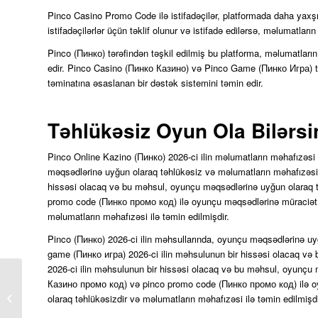
Pinco Casino Promo Code ilə istifadəçilər, platformada daha yaxşı
istifadəçilərlər üçün təklif olunur və istifadə edilərsə, məlumatları
Pinco (Пинко) tərəfindən təşkil edilmiş bu platforma, məlumatların
edir. Pinco Casino (Пинко Казино) və Pinco Game (Пинко Игра) tər
təminatına əsaslanan bir dəstək sistemini təmin edir.
Təhlükəsiz Oyun Ola Bilərsi
Pinco Online Kazino (Пинко) 2026-ci ilin məlumatların məhafızəsi v
məqsədlərinə uyğun olaraq təhlükəsiz və məlumatların məhafızəsi 
hissəsi olacaq və bu məhsul, oyunçu məqsədlərinə uyğun olaraq 
promo code (Пинко промо код) ilə oyunçu məqsədlərinə müraciət e
məlumatların məhafızəsi ilə təmin edilmişdir.
Pinco (Пинко) 2026-ci ilin məhsullarında, oyunçu məqsədlərinə uyğ
game (Пинко игра) 2026-ci ilin məhsulunun bir hissəsi olacaq və
2026-ci ilin məhsulunun bir hissəsi olacaq və bu məhsul, oyunçu
Казино промо код) və pinco promo code (Пинко промо код) ilə oy
Azərbaycanda Mostbet AZ casino
olaraq təhlükəsizdir və məlumatların məhafızəsi ilə təmin edilmişdi