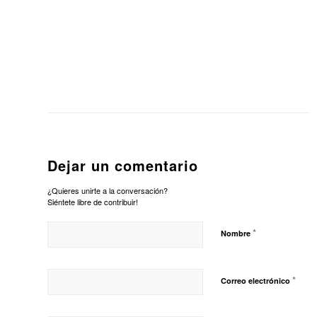
Dejar un comentario
¿Quieres unirte a la conversación?
Siéntete libre de contribuir!
*
Nombre
*
Correo electrónico