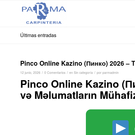
Últimas entradas
Pinco Online Kazino (Пинко) 2026 – T
/
/
/
12 junio, 2026
0 Comentarios
en
Sin categoría
por
parmadmin
Pinco Online Kazino (П
və Məlumatların Mühafi