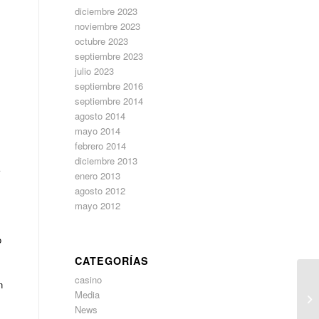
diciembre 2023
noviembre 2023
octubre 2023
septiembre 2023
julio 2023
septiembre 2016
septiembre 2014
agosto 2014
mayo 2014
febrero 2014
diciembre 2013
enero 2013
agosto 2012
mayo 2012
o
CATEGORÍAS
casino
n
Пи
Media
Pi
News