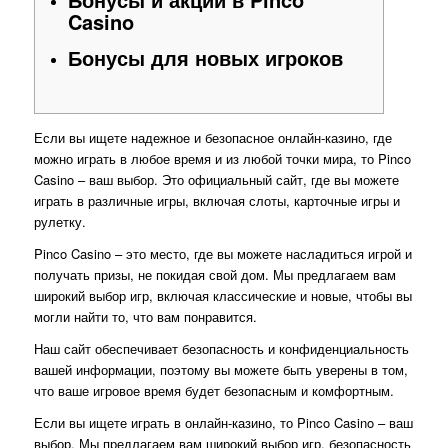
Casino
Бонусы для новых игроков
Если вы ищете надежное и безопасное онлайн-казино, где
можно играть в любое время и из любой точки мира, то Pinco
Casino – ваш выбор. Это официальный сайт, где вы можете
играть в различные игры, включая слоты, карточные игры и
рулетку.
Pinco Casino – это место, где вы можете насладиться игрой и
получать призы, не покидая свой дом. Мы предлагаем вам
широкий выбор игр, включая классические и новые, чтобы вы
могли найти то, что вам понравится.
Наш сайт обеспечивает безопасность и конфиденциальность
вашей информации, поэтому вы можете быть уверены в том,
что ваше игровое время будет безопасным и комфортным.
Если вы ищете играть в онлайн-казино, то Pinco Casino – ваш
выбор. Мы предлагаем вам широкий выбор игр, безопасность