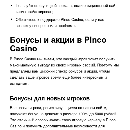
Пользуйтесь функцией зеркала, если официальный сайт
казино заблокирован;
Обратитесь к поддержке Pinco Casino, если у вас
возникнут вопросы или проблемы.
Бонусы и акции в Pinco
Casino
В Pinco Casino мы знаем, что каждый игрок хочет получить
максимальную выгоду из своих игровых сессий. Поэтому мы
предлагаем вам широкий спектр бонусов и акций, чтобы
сделать ваше игровое время еще более интересным и
выгодным.
Бонусы для новых игроков
Все новые игроки, регистрирующиеся на нашем сайте,
получают бонус на депозит в размере 100% до 5000 рублей.
Это отличный способ начать свою игровую карьеру в Pinco
Casino и получить дополнительные возможности для