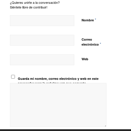
¿Quieres unirte a la conversación?
Siéntete libre de contribuir!
*
Nombre
Correo
*
electrónico
Web
Guarda mi nombre, correo electrónico y web en este
navegador para la próxima vez que comente.