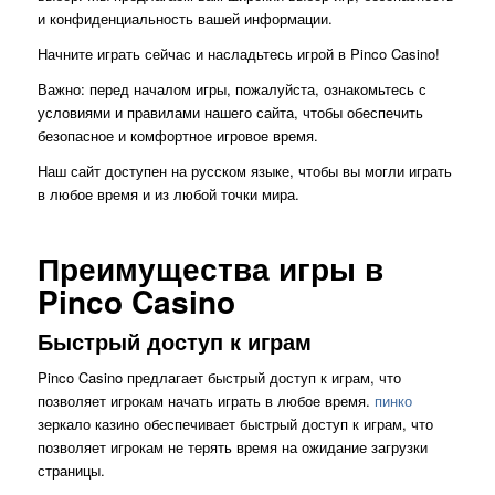
и конфиденциальность вашей информации.
Начните играть сейчас и насладьтесь игрой в Pinco Casino!
Важно: перед началом игры, пожалуйста, ознакомьтесь с
условиями и правилами нашего сайта, чтобы обеспечить
безопасное и комфортное игровое время.
Наш сайт доступен на русском языке, чтобы вы могли играть
в любое время и из любой точки мира.
Преимущества игры в
Pinco Casino
Быстрый доступ к играм
Pinco Casino предлагает быстрый доступ к играм, что
позволяет игрокам начать играть в любое время.
пинко
зеркало казино обеспечивает быстрый доступ к играм, что
позволяет игрокам не терять время на ожидание загрузки
страницы.