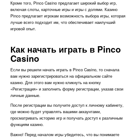
Кроме того, Pinco Casino предлагает широкий выбор игр,
включая слоты, карточные игры и игры с долями. Казино
Pinco предлагает игрокам возможность выбора игры, которая
лучше всего подходит им, что обеспечивает наилучший
игровой опыт.
Как начать играть в Pinco
Casino
Если вы решили начать играть в Pinco Casino, то сначала
вам нужно зарегистрироваться на официальном сайте
казино. Для этого вам нужно кликнуть на кнопку
«Регистрация» и заполнить форму регистрации, указав свои
личные данные.
После регистрации вы получите доступ к личному кабинету,
где можно будет управлять вашими аккаунтами,
просматривать историю игр и получать доступ к различным
функциям казино.
Важно! Перед началом игры убедитесь, что вы понимаете