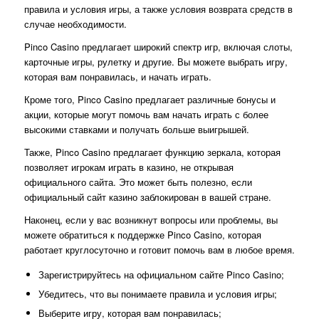
правила и условия игры, а также условия возврата средств в
случае необходимости.
Pinco Casino предлагает широкий спектр игр, включая слоты,
карточные игры, рулетку и другие. Вы можете выбрать игру,
которая вам понравилась, и начать играть.
Кроме того, Pinco Casino предлагает различные бонусы и
акции, которые могут помочь вам начать играть с более
высокими ставками и получать больше выигрышей.
Также, Pinco Casino предлагает функцию зеркала, которая
позволяет игрокам играть в казино, не открывая
официального сайта. Это может быть полезно, если
официальный сайт казино заблокирован в вашей стране.
Наконец, если у вас возникнут вопросы или проблемы, вы
можете обратиться к поддержке Pinco Casino, которая
работает круглосуточно и готовит помочь вам в любое время.
Зарегистрируйтесь на официальном сайте Pinco Casino;
Убедитесь, что вы понимаете правила и условия игры;
Выберите игру, которая вам понравилась;