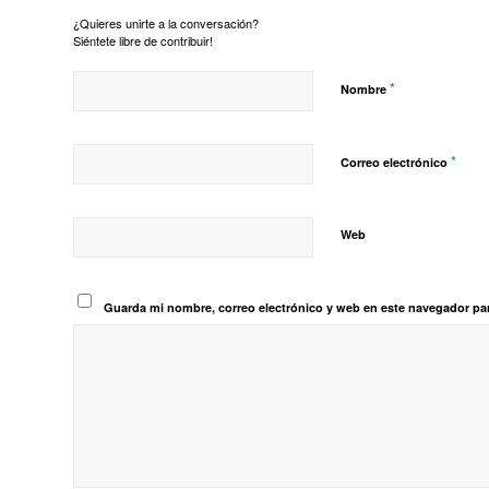
¿Quieres unirte a la conversación?
Siéntete libre de contribuir!
*
Nombre
*
Correo electrónico
Web
Guarda mi nombre, correo electrónico y web en este navegador pa