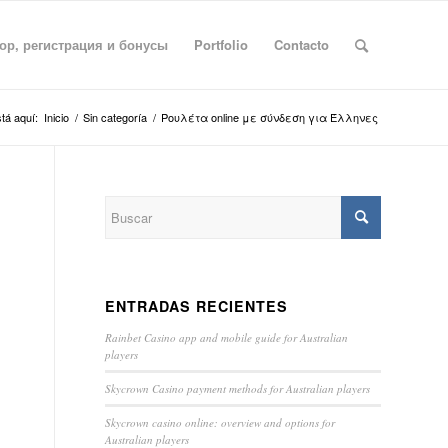
ор, регистрация и бонусы
Portfolio
Contacto
tá aquí:
Inicio
/
Sin categoría
/
Ρουλέτα online με σύνδεση για Έλληνες
ENTRADAS RECIENTES
Rainbet Casino app and mobile guide for Australian
players
Skycrown Casino payment methods for Australian players
Skycrown casino online: overview and options for
Australian players