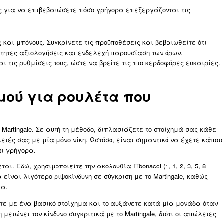
ές για να επιβεβαιώσετε πόσο γρήγορα επεξεργάζονται τις
και μπόνους. Συγκρίνετε τις προϋποθέσεις και βεβαιωθείτε ότι
τητες αξιολογήσεις και ενδελεχή παρουσίαση των όρων.
ι τις ρυθμίσεις τους, ώστε να βρείτε τις πιο κερδοφόρες ευκαιρίες.
μού για ρουλέτα που
 Martingale. Σε αυτή τη μέθοδο, διπλασιάζετε το στοίχημά σας κάθε
ειές σας με μία μόνο νίκη. Ωστόσο, είναι σημαντικό να έχετε κάποι
αι γρήγορα.
αι. Εδώ, χρησιμοποιείτε την ακολουθία Fibonacci (1, 1, 2, 3, 5, 8
 είναι λιγότερο ριψοκίνδυνη σε σύγκριση με το Martingale, καθώς
μα.
άτε με ένα βασικό στοίχημα και το αυξάνετε κατά μία μονάδα όταν
μειώνει τον κίνδυνο συγκριτικά με το Martingale, διότι οι απώλειες