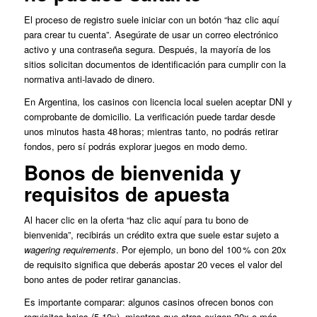
El proceso de registro suele iniciar con un botón “haz clic aquí
para crear tu cuenta”. Asegúrate de usar un correo electrónico
activo y una contraseña segura. Después, la mayoría de los
sitios solicitan documentos de identificación para cumplir con la
normativa anti‑lavado de dinero.
En Argentina, los casinos con licencia local suelen aceptar DNI y
comprobante de domicilio. La verificación puede tardar desde
unos minutos hasta 48 horas; mientras tanto, no podrás retirar
fondos, pero sí podrás explorar juegos en modo demo.
Bonos de bienvenida y
requisitos de apuesta
Al hacer clic en la oferta “haz clic aquí para tu bono de
bienvenida”, recibirás un crédito extra que suele estar sujeto a
wagering requirements
. Por ejemplo, un bono del 100 % con 20x
de requisito significa que deberás apostar 20 veces el valor del
bono antes de poder retirar ganancias.
Es importante comparar: algunos casinos ofrecen bonos con
requisitos bajos (5‑10x), mientras que otros exigen 30x o más.