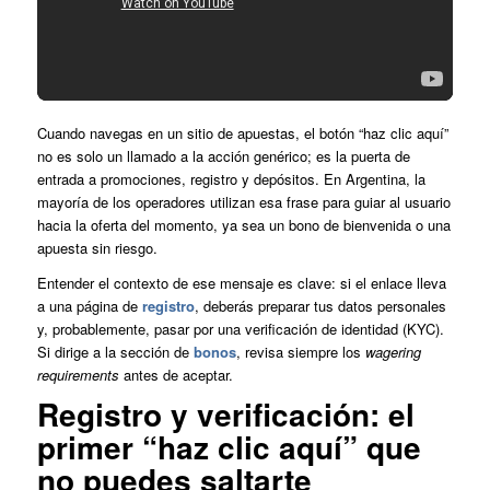
Cuando navegas en un sitio de apuestas, el botón “haz clic aquí”
no es solo un llamado a la acción genérico; es la puerta de
entrada a promociones, registro y depósitos. En Argentina, la
mayoría de los operadores utilizan esa frase para guiar al usuario
hacia la oferta del momento, ya sea un bono de bienvenida o una
apuesta sin riesgo.
Entender el contexto de ese mensaje es clave: si el enlace lleva
a una página de
registro
, deberás preparar tus datos personales
y, probablemente, pasar por una verificación de identidad (KYC).
Si dirige a la sección de
bonos
, revisa siempre los
wagering
requirements
antes de aceptar.
Registro y verificación: el
primer “haz clic aquí” que
no puedes saltarte