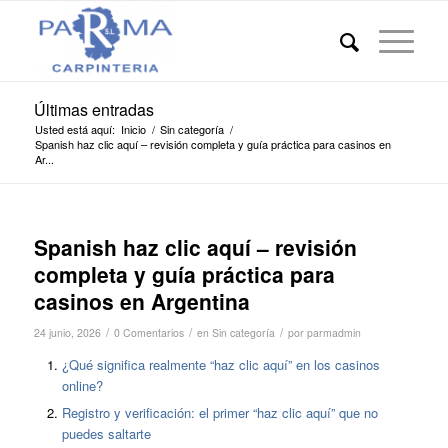
Últimas entradas
Usted está aquí:
Inicio
/
Sin categoría
/
Spanish haz clic aquí – revisión completa y guía práctica para casinos en
Ar...
Spanish haz clic aquí – revisión
completa y guía práctica para
casinos en Argentina
/
/
/
24 junio, 2026
0 Comentarios
en
Sin categoría
por
parmadmin
¿Qué significa realmente “haz clic aquí” en los casinos
online?
Registro y verificación: el primer “haz clic aquí” que no
puedes saltarte