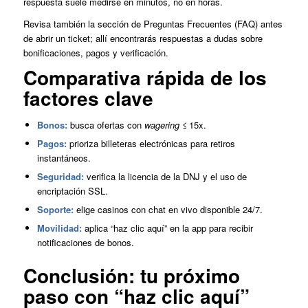
respuesta suele medirse en minutos, no en horas.
Revisa también la sección de Preguntas Frecuentes (FAQ) antes
de abrir un ticket; allí encontrarás respuestas a dudas sobre
bonificaciones, pagos y verificación.
Comparativa rápida de los
factores clave
Bonos:
busca ofertas con
wagering
≤ 15x.
Pagos:
prioriza billeteras electrónicas para retiros
instantáneos.
Seguridad:
verifica la licencia de la DNJ y el uso de
encriptación SSL.
Soporte:
elige casinos con chat en vivo disponible 24/7.
Movilidad:
aplica “haz clic aquí” en la app para recibir
notificaciones de bonos.
Conclusión: tu próximo
paso con “haz clic aquí”