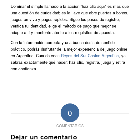
Dominar el simple llamado a la acción “haz clic aquí” es más que
una cuestión de curiosidad; es la llave que abre puertas a bonos,
juegos en vivo y pagos rápidos. Sigue los pasos de registro,
verifica tu identidad, elige el método de pago que mejor se
adapte a ti y mantente atento a los requisitos de apuesta.
Con la información correcta y una buena dosis de sentido
práctico, podrás disfrutar de la mejor experiencia de juego online
en Argentina. Cuando veas
Reyes del Sur Casino Argentina
, ya
sabrás exactamente qué hacer: haz clic, registra, juega y retira
con confianza.
0
COMENTARIOS
Dejar un comentario