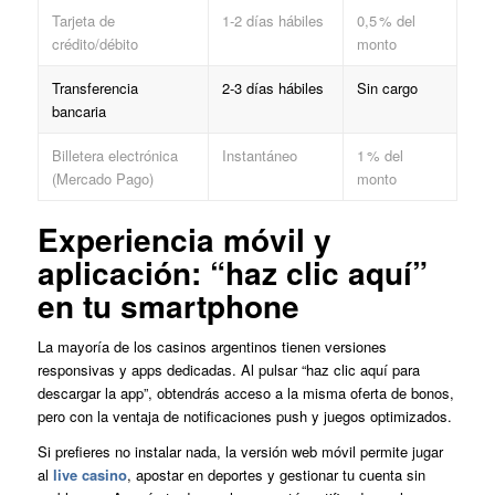
Tarjeta de
1‑2 días hábiles
0,5 % del
crédito/débito
monto
Transferencia
2‑3 días hábiles
Sin cargo
bancaria
Billetera electrónica
Instantáneo
1 % del
(Mercado Pago)
monto
Experiencia móvil y
aplicación: “haz clic aquí”
en tu smartphone
La mayoría de los casinos argentinos tienen versiones
responsivas y apps dedicadas. Al pulsar “haz clic aquí para
descargar la app”, obtendrás acceso a la misma oferta de bonos,
pero con la ventaja de notificaciones push y juegos optimizados.
Si prefieres no instalar nada, la versión web móvil permite jugar
al
live casino
, apostar en deportes y gestionar tu cuenta sin